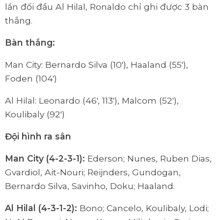
lần đối đầu Al Hilal, Ronaldo chỉ ghi được 3 bàn
thắng.
Bàn thắng:
Man City: Bernardo Silva (10'), Haaland (55'),
Foden (104')
Al Hilal: Leonardo (46', 113'), Malcom (52'),
Koulibaly (92')
Đội hình ra sân
Man City (4-2-3-1):
Ederson; Nunes, Ruben Dias,
Gvardiol, Ait-Nouri; Reijnders, Gundogan,
Bernardo Silva, Savinho, Doku; Haaland.
Al Hilal (4-3-1-2):
Bono; Cancelo, Koulibaly, Lodi;