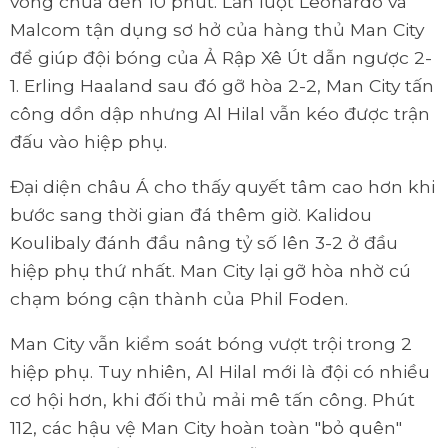
vòng chưa đến 10 phút. Lần lượt Leonardo và
Malcom tận dụng sơ hở của hàng thủ Man City
để giúp đội bóng của Ả Rập Xê Út dẫn ngược 2-
1. Erling Haaland sau đó gỡ hòa 2-2, Man City tấn
công dồn dập nhưng Al Hilal vẫn kéo được trận
đấu vào hiệp phụ.
Đại diện châu Á cho thấy quyết tâm cao hơn khi
bước sang thời gian đá thêm giờ. Kalidou
Koulibaly đánh đầu nâng tỷ số lên 3-2 ở đầu
hiệp phụ thứ nhất. Man City lại gỡ hòa nhờ cú
chạm bóng cận thành của Phil Foden.
Man City vẫn kiểm soát bóng vượt trội trong 2
hiệp phụ. Tuy nhiên, Al Hilal mới là đội có nhiều
cơ hội hơn, khi đối thủ mải mê tấn công. Phút
112, các hậu vệ Man City hoàn toàn "bỏ quên"