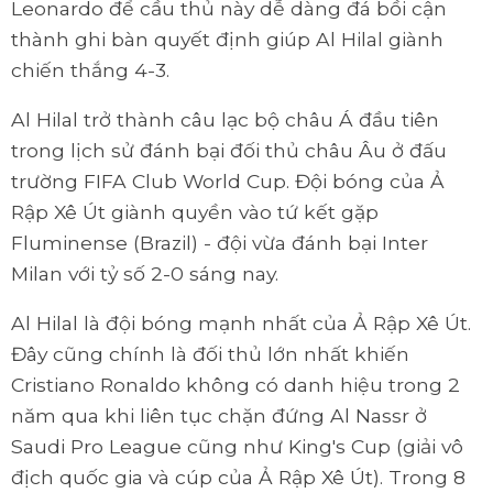
Leonardo để cầu thủ này dễ dàng đá bồi cận
thành ghi bàn quyết định giúp Al Hilal giành
chiến thắng 4-3.
Al Hilal trở thành câu lạc bộ châu Á đầu tiên
trong lịch sử đánh bại đối thủ châu Âu ở đấu
trường FIFA Club World Cup. Đội bóng của Ả
Rập Xê Út giành quyền vào tứ kết gặp
Fluminense (Brazil) - đội vừa đánh bại Inter
Milan với tỷ số 2-0 sáng nay.
Al Hilal là đội bóng mạnh nhất của Ả Rập Xê Út.
Đây cũng chính là đối thủ lớn nhất khiến
Cristiano Ronaldo không có danh hiệu trong 2
năm qua khi liên tục chặn đứng Al Nassr ở
Saudi Pro League cũng như King's Cup (giải vô
địch quốc gia và cúp của Ả Rập Xê Út). Trong 8