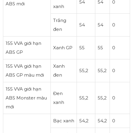
54
54
0
ABS mới
xanh
Trắng
54
54
0
đen
155 VVA giới hạn
Xanh GP
55
55
0
ABS GP
155 VVA giới hạn
Xanh
55,2
55,2
0
ABS GP màu mới
đen
155 VVA giới hạn
Đen
ABS Monster màu
55,2
55,2
0
xanh
mới
Bạc xanh
54,2
54,2
0