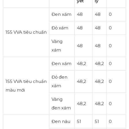
yết
lý
Đen xám
48
48
0
Đỏ xám
48
48
0
155 VVA tiêu chuẩn
Vàng
48
48
0
xám
Đen xám
48,2
48,2
0
Đỏ đen
155 VVA tiêu chuẩn
48,2
48,2
0
xám
màu mới
Vàng
48,2
48,2
0
đen xám
Đen nâu
51
51
0