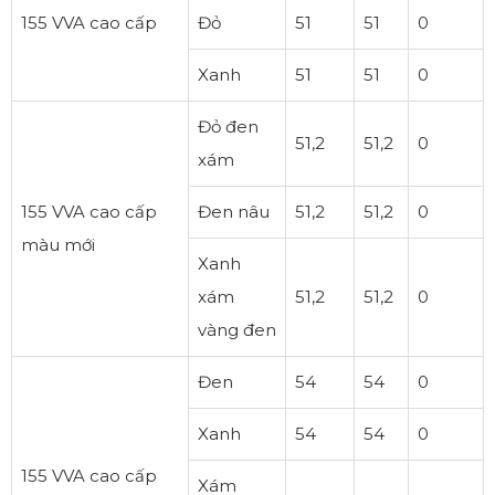
155 VVA cao cấp
Đỏ
51
51
0
Xanh
51
51
0
Đỏ đen
51,2
51,2
0
xám
155 VVA cao cấp
Đen nâu
51,2
51,2
0
màu mới
Xanh
xám
51,2
51,2
0
vàng đen
Đen
54
54
0
Xanh
54
54
0
155 VVA cao cấp
Xám