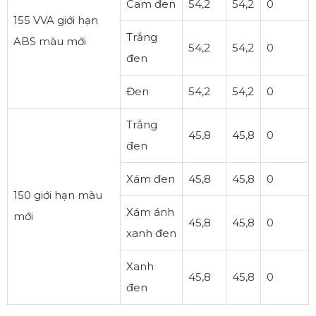
Cam đen
54,2
54,2
0
155 VVA giới hạn
Trắng
ABS màu mới
54,2
54,2
0
đen
Đen
54,2
54,2
0
Trắng
45,8
45,8
0
đen
Xám đen
45,8
45,8
0
150 giới hạn màu
Xám ánh
mới
45,8
45,8
0
xanh đen
Xanh
45,8
45,8
0
đen