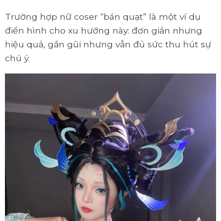
Trường hợp nữ coser “bán quạt” là một ví dụ
điển hình cho xu hướng này: đơn giản nhưng
hiệu quả, gần gũi nhưng vẫn đủ sức thu hút sự
chú ý.