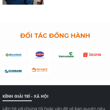
ĐỐI TÁC ĐỒNG HÀNH
KÊNH GIẢI TRÍ - XÃ HỘI
Liên hệ với chúng tôi hoặc vấn đề về bản quyền nếu