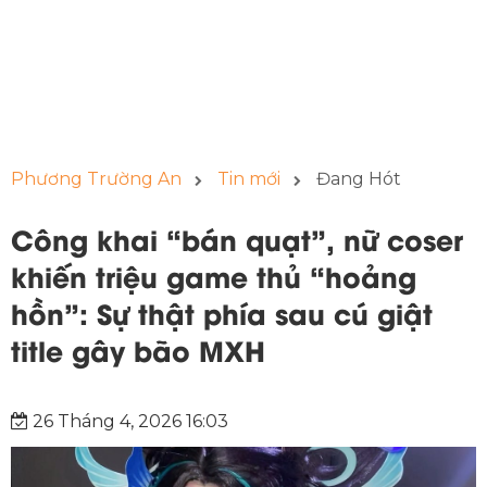
Phương Trường An
Tin mới
Đang Hót
Công khai “bán quạt”, nữ coser
khiến triệu game thủ “hoảng
hồn”: Sự thật phía sau cú giật
title gây bão MXH
26 Tháng 4, 2026 16:03