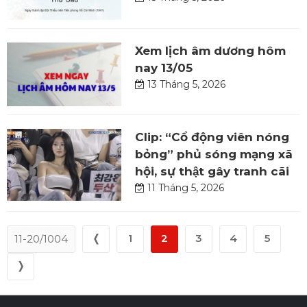
Xem lịch âm dương hôm
nay 13/05
13 Tháng 5, 2026
Clip: “Cổ động viên nóng
bỏng” phủ sóng mạng xã
hội, sự thật gây tranh cãi
11 Tháng 5, 2026
❬
1
2
3
4
5
11-20/1004
❭