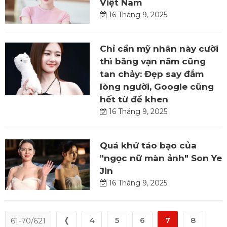
Việt Nam
16 Tháng 9, 2025
Chỉ cần mỹ nhân này cười
thì băng vạn năm cũng
tan chảy: Đẹp say đắm
lòng người, Google cũng
hết từ để khen
16 Tháng 9, 2025
Quá khứ táo bạo của
"ngọc nữ màn ảnh" Son Ye
Jin
16 Tháng 9, 2025
❬
4
5
6
7
8
61-70/621