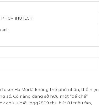
 TP.HCM (HUTECH)
u ảnh
ikToker Hà Môi là không thể phủ nhận, thể hiện
ng số. Cô nàng đang sở hữu một “đế chế”
k chủ lực @lingg2809 thu hút 8.1 triệu fan,