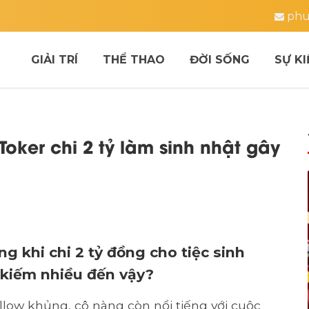
phu
GIẢI TRÍ
THỂ THAO
ĐỜI SỐNG
SỰ KI
kToker chi 2 tỷ làm sinh nhật gây
g khi chi 2 tỷ đồng cho tiệc sinh
m kiếm nhiều đến vậy?
llow khủng, cô nàng còn nổi tiếng với cuộc