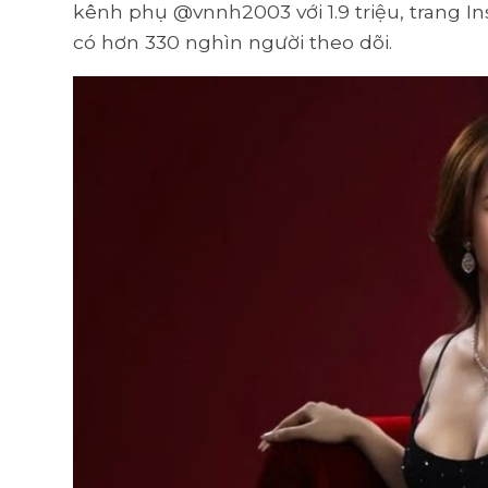
kênh phụ @vnnh2003 với 1.9 triệu, trang I
có hơn 330 nghìn người theo dõi.