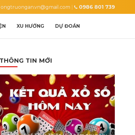
0986 801 739
ongtruongan.vn@gmail.com
|
ỆN
XU HƯỚNG
DỰ ĐOÁN
THÔNG TIN MỚI