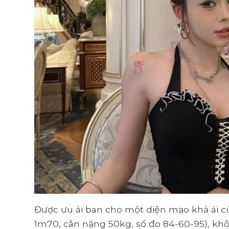
Được ưu ái ban cho một diện mạo khả ái c
1m70, cân nặng 50kg, số đo 84-60-95), k