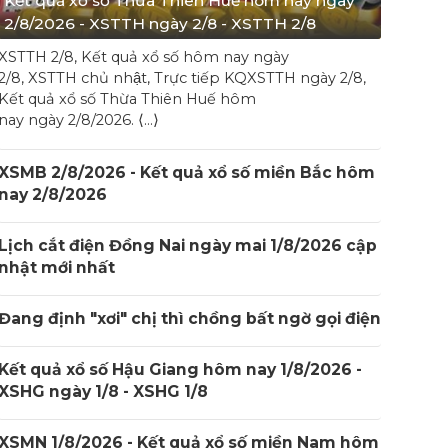
Kết quả xổ số Thừa Thiên Huế hôm nay ngày
2/8/2026 - XSTTH ngày 2/8 - XSTTH 2/8
XSTTH 2/8, Kết quả xổ số hôm nay ngày
2/8, XSTTH chủ nhật, Trực tiếp KQXSTTH ngày 2/8,
Kết quả xổ số Thừa Thiên Huế hôm
nay ngày 2/8/2026. ⟨…⟩
XSMB 2/8/2026 - Kết quả xổ số miền Bắc hôm
nay 2/8/2026
Lịch cắt điện Đồng Nai ngày mai 1/8/2026 cập
nhật mới nhất
Đang định "xơi" chị thì chồng bất ngờ gọi điện
Kết quả xổ số Hậu Giang hôm nay 1/8/2026 -
XSHG ngày 1/8 - XSHG 1/8
XSMN 1/8/2026 - Kết quả xổ số miền Nam hôm