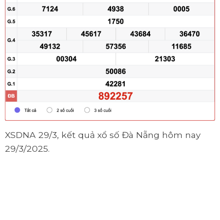
XSDNA 29/3, kết quả xổ số Đà Nẵng hôm nay
29/3/2025.