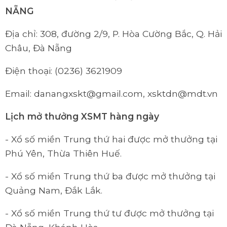
NẴNG
Địa chỉ: 308, đường 2/9, P. Hòa Cường Bắc, Q. Hải
Châu, Đà Nẵng
Điện thoại: (0236) 3621909
Email:
danangxskt@gmail.com
,
xsktdn@mdt.vn
Lịch mở thưởng XSMT hàng ngày
- Xổ số miền Trung thứ hai được mở thưởng tại
Phú Yên, Thừa Thiên Huế.
- Xổ số miền Trung thứ ba được mở thưởng tại
Quảng Nam, Đắk Lắk.
- Xổ số miền Trung thứ tư được mở thưởng tại