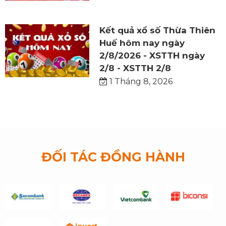
Kết quả xổ số Thừa Thiên
Huế hôm nay ngày
2/8/2026 - XSTTH ngày
2/8 - XSTTH 2/8
1 Tháng 8, 2026
ĐỐI TÁC ĐỒNG HÀNH