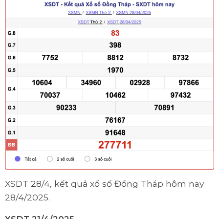
XSDT 28/4, kết quả xổ số Đồng Tháp hôm nay
28/4/2025.