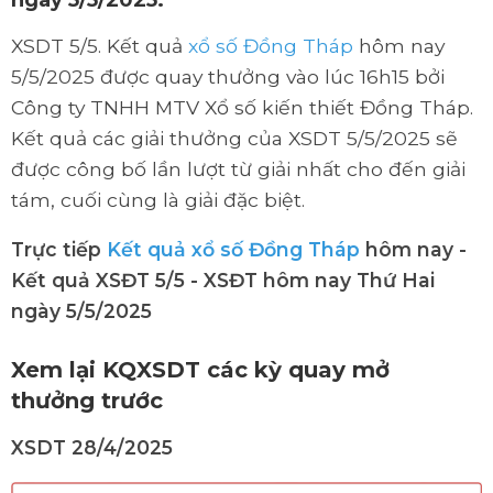
XSDT 5/5. Kết quả
xổ số Đồng Tháp
hôm nay
5/5/2025 được quay thưởng vào lúc 16h15 bởi
Công ty TNHH MTV Xổ số kiến thiết Đồng Tháp.
Kết quả các giải thưởng của XSDT 5/5/2025 sẽ
được công bố lần lượt từ giải nhất cho đến giải
tám, cuối cùng là giải đặc biệt.
Trực tiếp
Kết quả xổ số Đồng Tháp
hôm nay -
Kết quả XSĐT 5/5 - XSĐT hôm nay Thứ Hai
ngày 5/5/2025
Xem lại KQXSDT các kỳ quay mở
thưởng trước
XSDT 28/4/2025