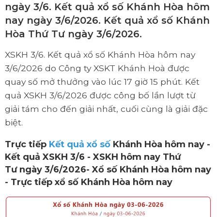
ngày 3/6. Kết quả xổ số Khánh Hòa hôm
nay ngày 3/6/2026. Kết quả xổ số Khánh
Hòa Thứ Tư ngày 3/6/2026.
XSKH 3/6. Kết quả xổ số Khánh Hòa hôm nay
3/6/2026 do Công ty XSKT Khánh Hoà được
quay số mở thưởng vào lúc 17 giờ 15 phút. Kết
quả XSKH 3/6/2026 được công bố lần lượt từ
giải tám cho đến giải nhất, cuối cùng là giải đặc
biệt.
Trực tiếp
Kết quả xổ số
Khánh Hòa hôm nay -
Kết quả XSKH 3/6 - XSKH hôm nay Thứ
Tư ngày 3/6/2026- Xổ số Khánh Hòa hôm nay
- Trực tiếp xổ số Khánh Hòa hôm nay