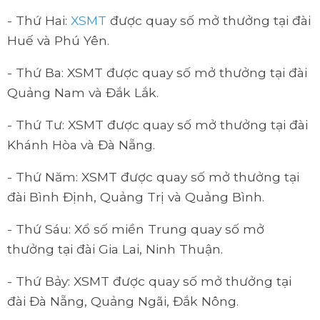
- Thứ Hai:
XSMT
được quay số mở thưởng tại đài
Huế và Phú Yên.
- Thứ Ba: XSMT được quay số mở thưởng tại đài
Quảng Nam và Đắk Lắk.
- Thứ Tư: XSMT được quay số mở thưởng tại đài
Khánh Hòa và Đà Nẵng.
- Thứ Năm: XSMT được quay số mở thưởng tại
đài Bình Định, Quảng Trị và Quảng Bình.
- Thứ Sáu: Xổ số miền Trung quay số mở
thưởng tại đài Gia Lai, Ninh Thuận.
- Thứ Bảy: XSMT được quay số mở thưởng tại
đài Đà Nẵng, Quảng Ngãi, Đắk Nông.