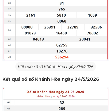
Kết quả xổ số Khánh Hòa ngày 31/5/2026
Kết quả xổ số Khánh Hòa ngày 24/5/2026