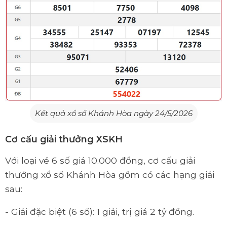
Kết quả xổ số Khánh Hòa ngày 24/5/2026
Cơ cấu giải thưởng XSKH
Với loại vé 6 số giá 10.000 đồng, cơ cấu giải
thưởng xổ số Khánh Hòa gồm có các hạng giải
sau:
- Giải đặc biệt (6 số): 1 giải, trị giá 2 tỷ đồng.