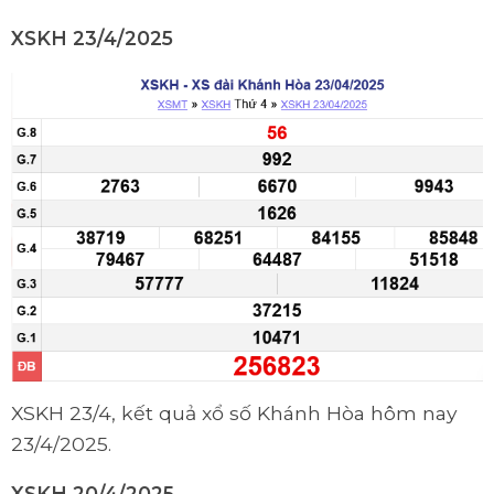
XSKH 23/4/2025
XSKH 23/4, kết quả xổ số Khánh Hòa hôm nay
23/4/2025.
XSKH 20/4/2025