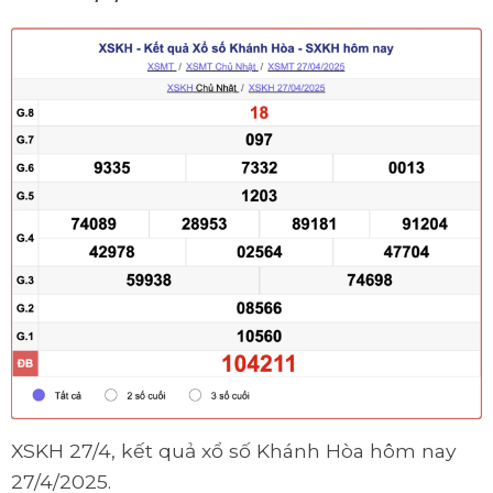
XSKH 27/4, kết quả xổ số Khánh Hòa hôm nay
27/4/2025.