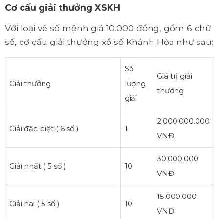
Cơ cấu giải thưởng XSKH
Với loại vé số mệnh giá 10.000 đồng, gồm 6 chữ
số, cơ cấu giải thưởng xổ số Khánh Hòa như sau:
Số
Giá trị giải
Giải thưởng
lượng
thưởng
giải
2.000.000.000
Giải đặc biệt ( 6 số )
1
VNĐ
30.000.000
Giải nhất ( 5 số )
10
VNĐ
15.000.000
Giải hai ( 5 số )
10
VNĐ