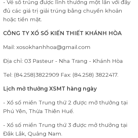
- Vé số trúng được lĩnh thưởng một lần với đầy
đủ các giá trị giải trúng bằng chuyển khoản
hoặc tiền mặt.
CÔNG TY XỔ SỐ KIẾN THIẾT KHÁNH HÒA
Mail:
xosokhanhhoa@gmail.com
Địa chỉ: 03 Pasteur - Nha Trang - Khánh Hòa
Tel: (84.258)3822909 Fax: (84.258) 3822417.
Lịch mở thưởng XSMT hàng ngày
- Xổ số miền Trung thứ 2 được mở thưởng tại
Phú Yên, Thừa Thiên Huế.
- Xổ số miền Trung thứ 3 được mở thưởng tại
Đắk Lắk, Quảng Nam.