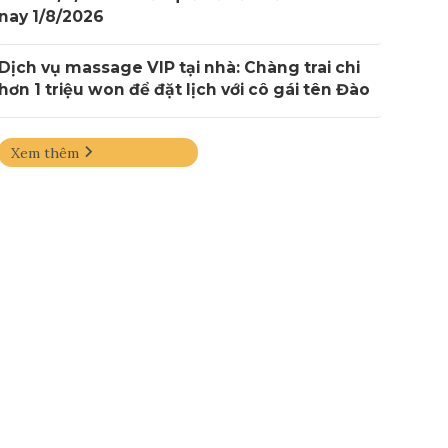
nay 1/8/2026
Dịch vụ massage VIP tại nhà: Chàng trai chi
hơn 1 triệu won để đặt lịch với cô gái tên Đào
Xem thêm