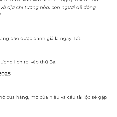
hí và địa chi tương hòa, con người dễ đồng
.
àng đạo được đánh giá là ngày Tốt.
ương lịch rơi vào thứ Ba.
2025
ở cửa hàng, mở cửa hiệu và cầu tài lộc sẽ gặp