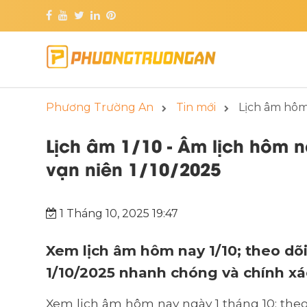
Phương Trường An
Tin mới
Lịch âm hôm
Lịch âm 1/10 - Âm lịch hôm n
vạn niên 1/10/2025
1 Tháng 10, 2025 19:47
Xem lịch âm hôm nay 1/10; theo dõi 
1/10/2025 nhanh chóng và chính xá
Xem lịch âm hôm nay ngày 1 tháng 10; the