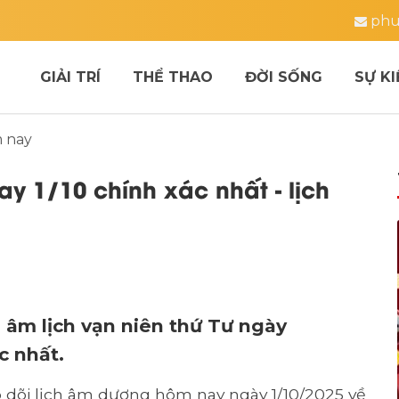
phu
GIẢI TRÍ
THỂ THAO
ĐỜI SỐNG
SỰ KI
 nay
ay 1/10 chính xác nhất - lịch
âm lịch vạn niên thứ Tư ngày
c nhất.
o dõi lịch âm dương hôm nay ngày 1/10/2025 về