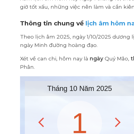
giờ tốt xấu, những việc nên làm và cần ki
Thông tin chung về
lịch âm hôm n
Theo lịch âm 2025, ngày 1/10/2025 dương l
ngày Minh đường hoàng đạo.
Xét về can chi, hôm nay là
ngày
Quý Mão,
t
Phân.