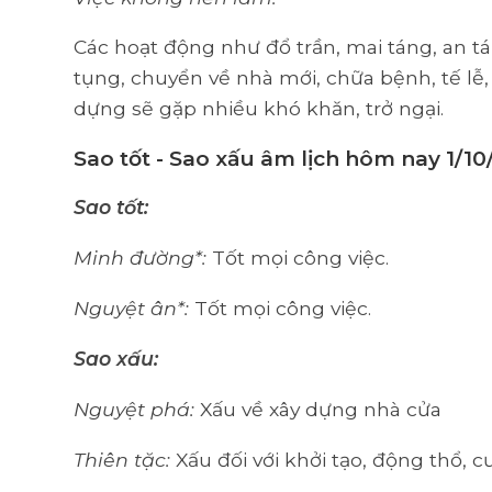
Các hoạt động như đổ trần, mai táng, an tá
tụng, chuyển về nhà mới, chữa bệnh, tế lễ, 
dựng sẽ gặp nhiều khó khăn, trở ngại.
Sao tốt - Sao xấu âm lịch hôm nay 1/10
Sao tốt:
Minh đường*:
Tốt mọi công việc.
Nguyệt ân*:
Tốt mọi công việc.
Sao xấu:
Nguyệt phá:
Xấu về xây dựng nhà cửa
Thiên tặc:
Xấu đối với khởi tạo, động thổ, cư