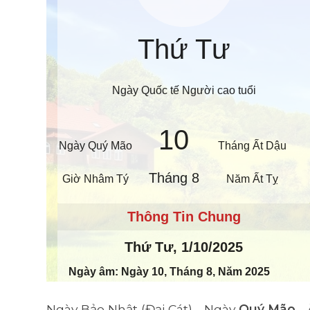
Ngày Bảo Nhật (Đại Cát) - Ngày
Quý Mão
- 