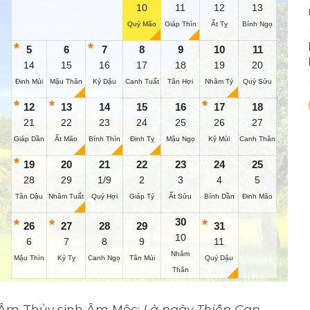
Âm Thủy sinh Âm Mộc:
Là ngày Thiên Can