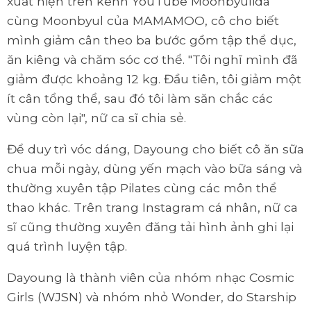
xuất hiện trên kênh YouTube Moonbyulida
cùng Moonbyul của MAMAMOO, cô cho biết
mình giảm cân theo ba bước gồm tập thể dục,
ăn kiêng và chăm sóc cơ thể. "Tôi nghĩ mình đã
giảm được khoảng 12 kg. Đầu tiên, tôi giảm một
ít cân tổng thể, sau đó tôi làm săn chắc các
vùng còn lại", nữ ca sĩ chia sẻ.
Để duy trì vóc dáng, Dayoung cho biết cô ăn sữa
chua mỗi ngày, dùng yến mạch vào bữa sáng và
thường xuyên tập Pilates cùng các môn thể
thao khác. Trên trang Instagram cá nhân, nữ ca
sĩ cũng thường xuyên đăng tải hình ảnh ghi lại
quá trình luyện tập.
Dayoung là thành viên của nhóm nhạc Cosmic
Girls (WJSN) và nhóm nhỏ Wonder, do Starship