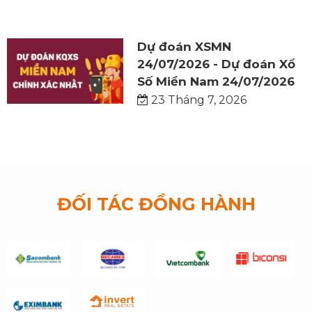
Dự đoán XSMN
24/07/2026 - Dự đoán Xổ
Số Miền Nam 24/07/2026
23 Tháng 7, 2026
ĐỐI TÁC ĐỒNG HÀNH