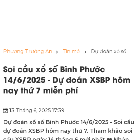
Phương Trường An
Tin mới
Dự đoán xổ số
Soi cầu xổ số Bình Phước
14/6/2025 - Dự đoán XSBP hôm
nay thứ 7 miễn phí
13 Tháng 6, 2025 17:39
Dự đoán xổ số Bình Phước 14/6/2025 - Soi cầu
dự đoán XSBP hôm nay thứ 7. Tham khảo soi
cầu XSBP ngày 14 tháng 6 mới nhất ❤️ Nhận