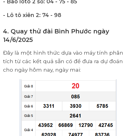
- Bao loto 2 số: 04 - 75 - 85
- Lô tô xiên 2: 74 - 98
4. Quay thử đài Bình Phước ngày
14/6/2025
Đây là một hình thức dựa vào máy tính phân
tích từ các kết quả sẵn có để đưa ra dự đoán
cho ngày hôm nay, ngày mai: