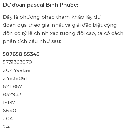
Dự đoán pascal Bình Phước:
Đây là phương pháp tham khảo lấy dự
đoán dựa theo giải nhất và giải đặc biệt cộng
dồn có tỷ lệ chính xác tương đối cao, ta có cách
phân tích cầu như sau:
507658 85345
5731363879
204499156
24838061
6211867
832943
15137
6640
204
24