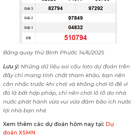
Bảng quay thử Bình Phước 14/6/2025
Lưu ý:
Những dữ liệu soi cầu loto dự đoán trên
đây chỉ mang tính chất tham khảo, bạn nên
cân nhắc trước khi chơi và không chơi lô đề vì
đó là bất hợp pháp, chỉ nên chơi lô tô do nhà
nước phát hành vừa vui vừa đảm bảo ích nước
lợi nhà bạn nhé
Xem thêm các dự đoán hôm nay tại:
Dự
đoán XSMN