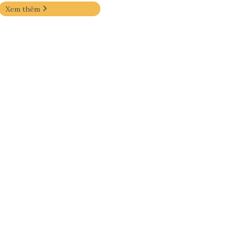
Xem thêm