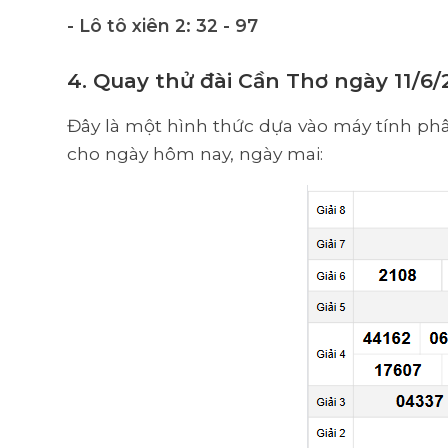
- Lô tô xiên 2: 32 - 97
4. Quay thử đài Cần Thơ ngày 11/6
Đây là một hình thức dựa vào máy tính phâ
cho ngày hôm nay, ngày mai: