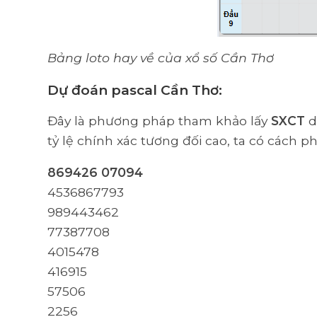
Bảng loto hay về của xổ số Cần Thơ
Dự đoán pascal Cần Thơ:
Đây là phương pháp tham khảo lấy
SXCT
d
tỷ lệ chính xác tương đối cao, ta có cách p
869426 07094
4536867793
989443462
77387708
4015478
416915
57506
2256