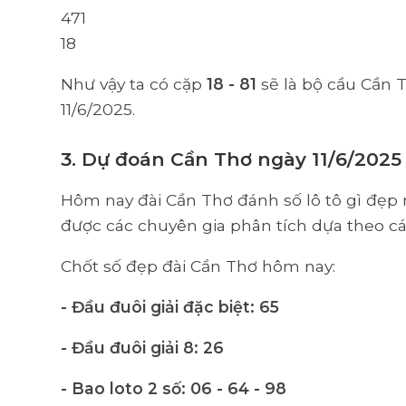
471
18
Như vậy ta có cặp
18 - 81
sẽ là bộ cầu Cần T
11/6/2025.
3. Dự đoán Cần Thơ ngày 11/6/202
Hôm nay đài Cần Thơ đánh số lô tô gì đẹp 
được các chuyên gia phân tích dựa theo các
Chốt số đẹp đài Cần Thơ hôm nay:
- Đầu đuôi giải đặc biệt: 65
- Đầu đuôi giải 8: 26
- Bao loto 2 số: 06 - 64 - 98