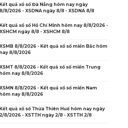
Kết quả xổ số Đà Nẵng hôm nay ngày
8/8/2026 - XSDNA ngày 8/8 - XSDNA 8/8
Kết quả xổ số Hồ Chí Minh hôm nay 8/8/2026 -
XSHCM ngày 8/8 - XSHCM 8/8
XSMB 8/8/2026 - Kết quả xổ số miền Bắc hôm
nay 8/8/2026
XSMT 8/8/2026 - Kết quả xổ số miền Trung
hôm nay 8/8/2026
XSMN 8/8/2026 - Kết quả xổ số miền Nam
hôm nay 8/8/2026
Kết quả xổ số Thừa Thiên Huế hôm nay ngày
2/8/2026 - XSTTH ngày 2/8 - XSTTH 2/8