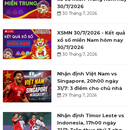
30/7/2026
30 Tháng 7, 2026
XSMN 30/7/2026 - Kết quả
xổ số miền Nam hôm nay
30/7/2026
30 Tháng 7, 2026
Nhận định Việt Nam vs
Singapore, 20h00 ngày
31/7: 3 điểm cho chủ nhà
29 Tháng 7, 2026
Nhận định Timor Leste vs
Indonesia, 17h00 ngày
31/7: Trận thua thứ 3 cho