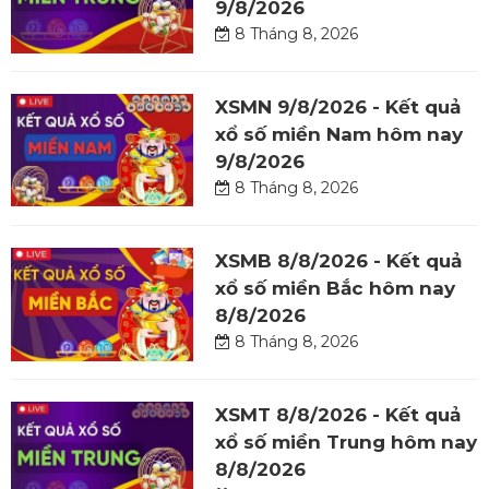
9/8/2026
8 Tháng 8, 2026
XSMN 9/8/2026 - Kết quả
xổ số miền Nam hôm nay
9/8/2026
8 Tháng 8, 2026
XSMB 8/8/2026 - Kết quả
xổ số miền Bắc hôm nay
8/8/2026
8 Tháng 8, 2026
XSMT 8/8/2026 - Kết quả
xổ số miền Trung hôm nay
8/8/2026