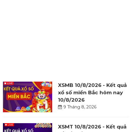
XSMB 10/8/2026 - Kết quả
xổ số miền Bắc hôm nay
10/8/2026
9 Tháng 8, 2026
XSMT 10/8/2026 - Kết quả