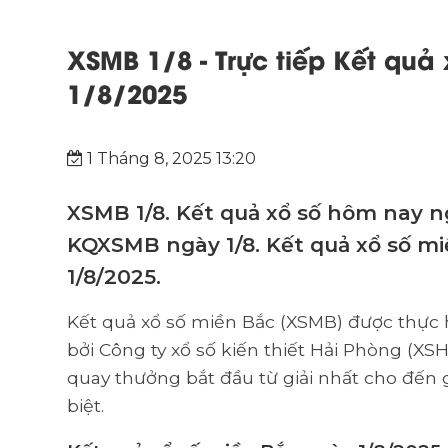
XSMB 1/8 - Trực tiếp Kết qu
1/8/2025
1 Tháng 8, 2025 13:20
XSMB 1/8. Kết quả xổ số hôm nay ng
KQXSMB ngày 1/8. Kết quả xổ số m
1/8/2025.
Kết quả xổ số miền Bắc (XSMB) được thực h
bởi Công ty xổ số kiến thiết Hải Phòng (X
quay thưởng bắt đầu từ giải nhất cho đến g
biệt.