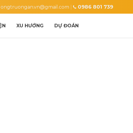
0986 801 739
ongtruongan.vn@gmail.com
|
ỆN
XU HƯỚNG
DỰ ĐOÁN