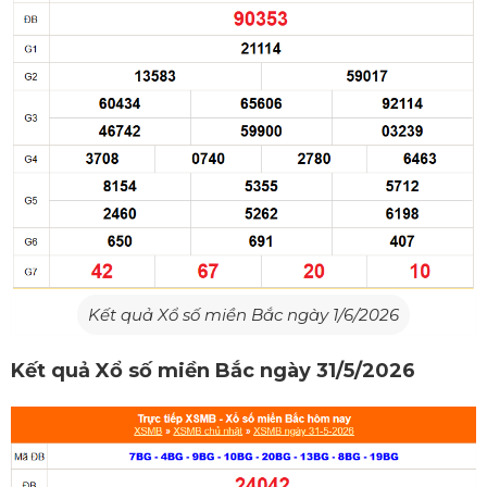
Kết quả Xổ số miền Bắc ngày 1/6/2026
Kết quả Xổ số miền Bắc ngày 31/5/2026