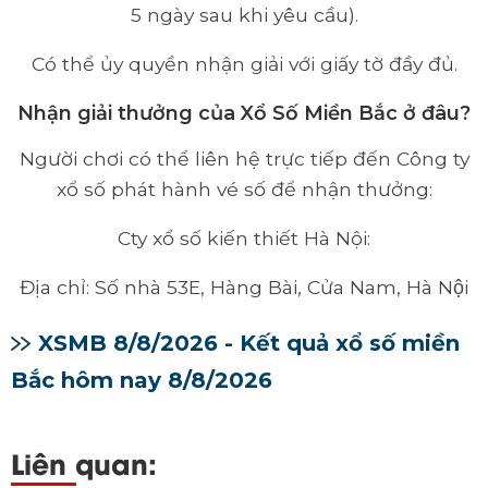
5 ngày sau khi yêu cầu).
Có thể ủy quyền nhận giải với giấy tờ đầy đủ.
Nhận giải thưởng của Xổ Số Miền Bắc ở đâu?
Người chơi có thể liên hệ trực tiếp đến Công ty
xổ số phát hành vé số để nhận thưởng:
Cty xổ số kiến thiết Hà Nội:
Địa chỉ: Số nhà 53E, Hàng Bài, Cửa Nam, Hà Nội
XSMB 8/8/2026 - Kết quả xổ số miền
Bắc hôm nay 8/8/2026
Liên quan: