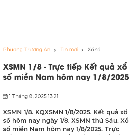
Phương Trường An
Tin mới
Xổ số
XSMN 1/8 - Trực tiếp Kết quả xổ
số miền Nam hôm nay 1/8/2025
1 Tháng 8, 2025 13:21
XSMN 1/8. KQXSMN 1/8/2025. Kết quả xổ
số hôm nay ngày 1/8. XSMN thứ Sáu. Xổ
số miền Nam hôm nay 1/8/2025. Trực