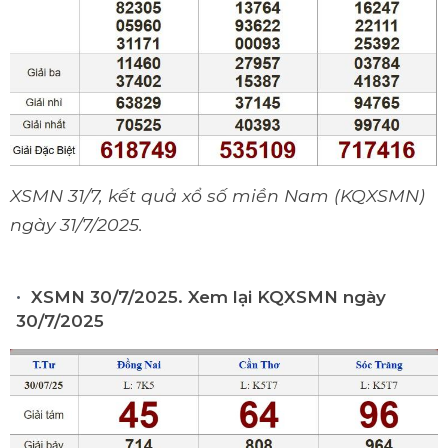
XSMN 31/7, kết quả xổ số miền Nam (KQXSMN)
ngày 31/7/2025.
XSMN 30/7/2025. Xem lại KQXSMN ngày
30/7/2025