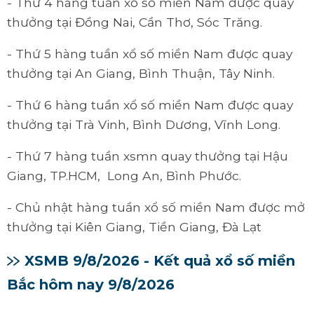
- Thứ 4 hàng tuần xổ số miền Nam được quay
thưởng tại Đồng Nai, Cần Thơ, Sóc Trăng.
- Thứ 5 hàng tuần xổ số miền Nam được quay
thưởng tại An Giang, Bình Thuận, Tây Ninh.
​- Thứ 6 hàng tuần xổ số miền Nam được quay
thưởng tại Trà Vinh, Bình Dương, Vĩnh Long.
- Thứ 7 hàng tuần xsmn quay thưởng tại Hậu
Giang, TP.HCM, Long An, Bình Phước.
- Chủ nhật hàng tuần xổ số miền Nam được mở
thưởng tại Kiên Giang, Tiền Giang, Đà Lạt
XSMB 9/8/2026 - Kết quả xổ số miền
Bắc hôm nay 9/8/2026