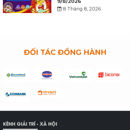
9/8/2026
8 Tháng 8, 2026
ĐỐI TÁC ĐỒNG HÀNH
KÊNH GIẢI TRÍ - XÃ HỘI