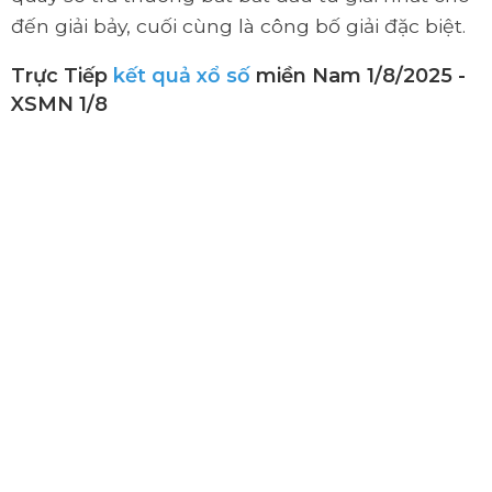
đến giải bảy, cuối cùng là công bố giải đặc biệt.
Trực Tiếp
kết quả xổ số
miền Nam 1/8/2025 -
XSMN 1/8