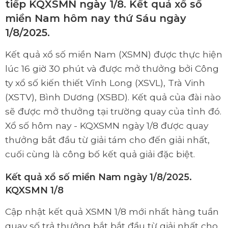
tiếp KQXSMN ngày 1/8. Kết quả xổ số
miền Nam hôm nay thứ Sáu ngày
1/8/2025.
Kết quả xổ số miền Nam (XSMN) được thực hiện
lúc 16 giờ 30 phút và được mở thưởng bởi Công
ty xổ số kiến thiết Vĩnh Long (XSVL), Trà Vinh
(XSTV), Bình Dương (XSBD). Kết quả của đài nào
sẽ được mở thưởng tại trường quay của tỉnh đó.
Xổ số hôm nay - KQXSMN ngày 1/8 được quay
thưởng bắt đầu từ giải tám cho đến giải nhất,
cuối cùng là công bố kết quả giải đặc biệt.
Kết quả xổ số miền Nam ngày 1/8/2025.
KQXSMN 1/8
Cập nhật kết quả XSMN 1/8 mới nhất hàng tuần
quay số trả thưởng bắt bắt đầu từ giải nhất cho