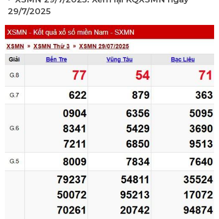
29/7/2025