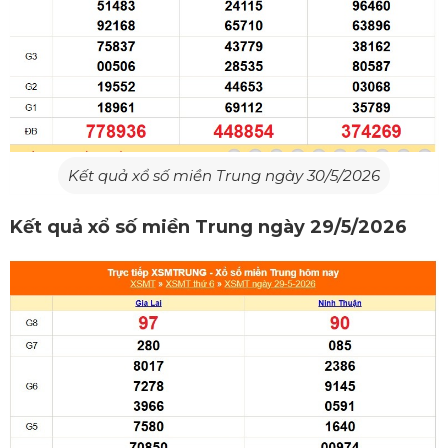
Kết quả xổ số miền Trung ngày 30/5/2026
Kết quả xổ số miền Trung ngày 29/5/2026