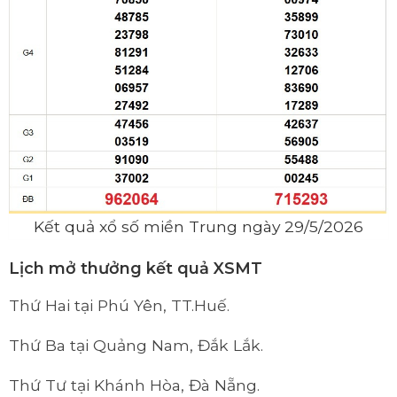
​Kết quả xổ số miền Trung ngày 29/5/2026
Lịch mở thưởng kết quả XSMT
Thứ Hai tại Phú Yên, TT.Huế.
Thứ Ba tại Quảng Nam, Đắk Lắk.
Thứ Tư tại Khánh Hòa, Đà Nẵng.