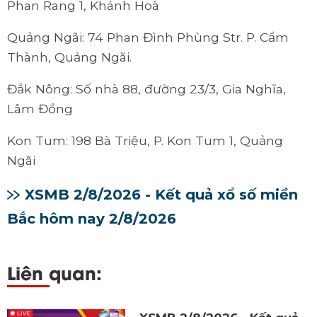
Phan Rang 1, Khánh Hoà
Quảng Ngãi: 74 Phan Đình Phùng Str. P. Cẩm
Thành, Quảng Ngãi.
Đắk Nông: Số nhà 88, đường 23/3, Gia Nghĩa,
Lâm Đồng
Kon Tum: 198 Bà Triệu, P. Kon Tum 1, Quảng
Ngãi
XSMB 2/8/2026 - Kết quả xổ số miền
Bắc hôm nay 2/8/2026
Liên quan: