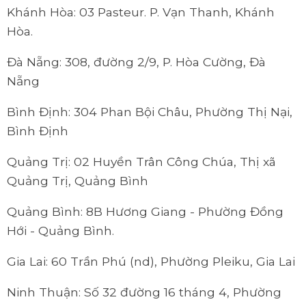
Khánh Hòa: 03 Pasteur. P. Vạn Thanh, Khánh
Hòa.
Đà Nẵng: 308, đường 2/9, P. Hòa Cường, Đà
Nẵng
Bình Định: 304 Phan Bội Châu, Phường Thị Nại,
Bình Định
Quảng Trị: 02 Huyền Trân Công Chúa, Thị xã
Quảng Trị, Quảng Bình
Quảng Bình: 8B Hương Giang - Phường Đồng
Hới - Quảng Bình.
Gia Lai: 60 Trần Phú (nd), Phường Pleiku, Gia Lai
Ninh Thuận: Số 32 đường 16 tháng 4, Phường