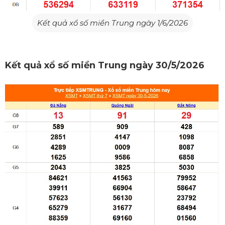
Kết quả xổ số miền Trung ngày 1/6/2026
Kết quả xổ số miền Trung ngày 30/5/2026