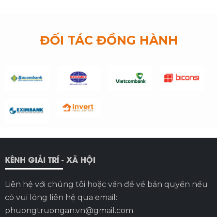
ĐỐI TÁC ĐỒNG HÀNH
KÊNH GIẢI TRÍ - XÃ HỘI
Liên hệ với chúng tôi hoặc vấn đề về bản quyền nếu
có vui lòng liên hệ qua email:
phuongtruongan.vn@gmail.com