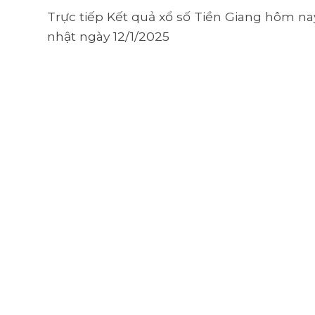
Trực tiếp Kết quả xổ số Tiền Giang hôm na
nhật ngày 12/1/2025