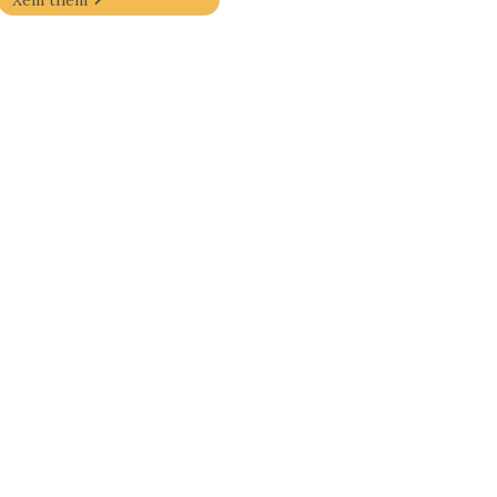
Xem thêm