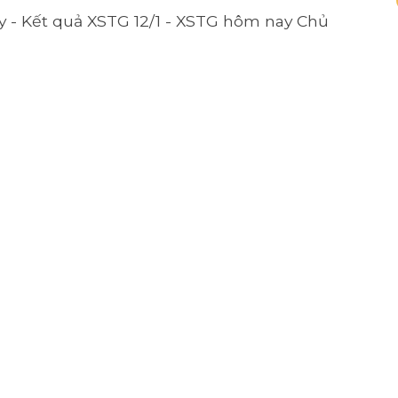
y - Kết quả XSTG 12/1 - XSTG hôm nay Chủ