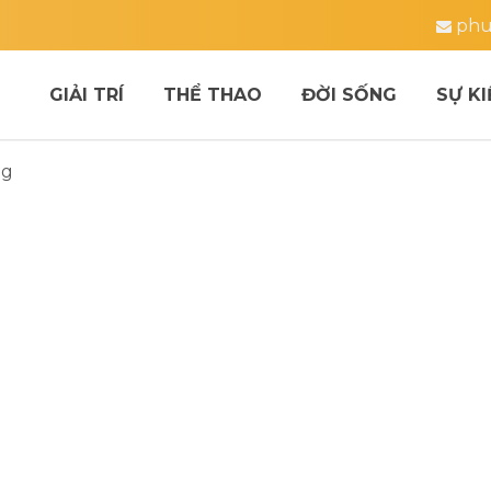
phu
GIẢI TRÍ
THỂ THAO
ĐỜI SỐNG
SỰ KI
ng