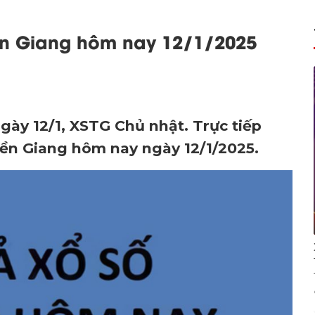
iền Giang hôm nay 12/1/2025
gày 12/1, XSTG Chủ nhật. Trực tiếp
iền Giang hôm nay ngày 12/1/2025.