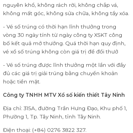
nguyên khổ, không rách rời, không chắp vá,
không mất góc, không sửa chữa, không tẩy xóa.
- Vé số trúng có thời hạn lĩnh thưởng trong
vòng 30 ngày tính từ ngày công ty XSKT công
bố kết quả mở thưởng. Quá thời hạn quy định,
vé xổ số trúng không còn giá trị để đổi thưở
- Vé số trúng được lĩnh thưởng một lần với đầy
đủ các giá trị giải trúng bằng chuyển khoản
hoặc tiền mặt.
Công ty TNHH MTV Xổ số kiến thiết Tây Ninh
Địa chỉ: 315A, đường Trần Hưng Đạo, Khu phố 1,
Phường 1, Tp. Tây Ninh, tỉnh Tây Ninh.
Điện thoại: (+84) 0276 3822 327.