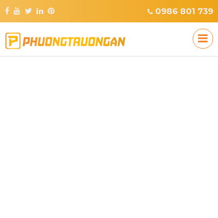
0986 801 739