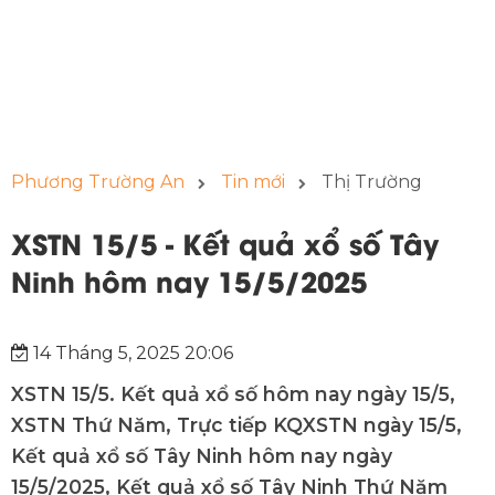
Phương Trường An
Tin mới
Thị Trường
XSTN 15/5 - Kết quả xổ số Tây
Ninh hôm nay 15/5/2025
14 Tháng 5, 2025 20:06
XSTN 15/5. Kết quả xổ số hôm nay ngày 15/5,
XSTN Thứ Năm, Trực tiếp KQXSTN ngày 15/5,
Kết quả xổ số Tây Ninh hôm nay ngày
15/5/2025, Kết quả xổ số Tây Ninh Thứ Năm