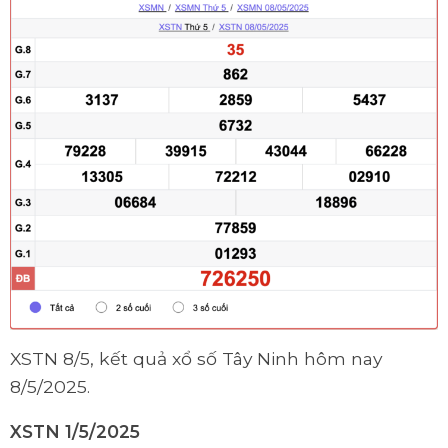
XSTN 8/5, kết quả xổ số Tây Ninh hôm nay
8/5/2025.
XSTN 1/5/2025