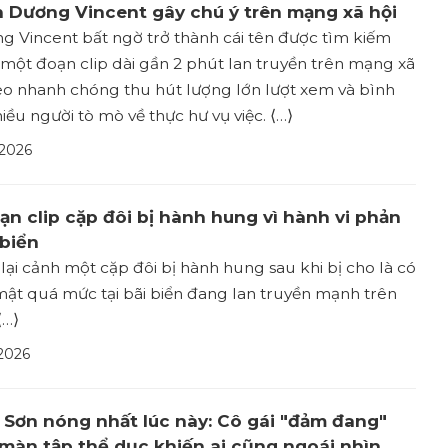
n Dương Vincent gây chú ý trên mạng xã hội
 Vincent bất ngờ trở thành cái tên được tìm kiếm
 một đoạn clip dài gần 2 phút lan truyền trên mạng xã
deo nhanh chóng thu hút lượng lớn lượt xem và bình
iều người tò mò về thực hư vụ việc. ⟨…⟩
 2026
̣n clip cặp đôi bị hành hung vì hành vi phản
 biển
 lại cảnh một cặp đôi bị hành hung sau khi bị cho là có
mật quá mức tại bãi biển đang lan truyền mạnh trên
⟨…⟩
2026
 Sơn nóng nhất lúc này: Cô gái "đảm đang"
 màn tập thể dục khiến ai cũng ngoái nhìn