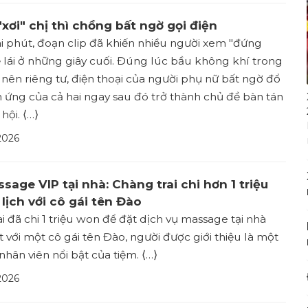
xơi" chị thì chồng bất ngờ gọi điện
ài phút, đoạn clip đã khiến nhiều người xem "đứng
ẻ lái ở những giây cuối. Đúng lúc bầu không khí trong
 nên riêng tư, điện thoại của người phụ nữ bất ngờ đổ
ứng của cả hai ngay sau đó trở thành chủ đề bàn tán
hội. ⟨…⟩
2026
ssage VIP tại nhà: Chàng trai chi hơn 1 triệu
lịch với cô gái tên Đào
i đã chi 1 triệu won để đặt dịch vụ massage tại nhà
 với một cô gái tên Đào, người được giới thiệu là một
hân viên nổi bật của tiệm. ⟨…⟩
2026