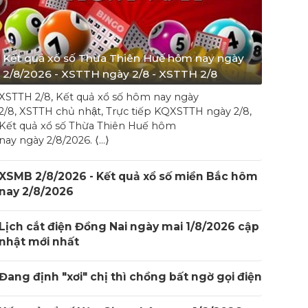
Kết quả xổ số Thừa Thiên Huế hôm nay ngày
2/8/2026 - XSTTH ngày 2/8 - XSTTH 2/8
XSTTH 2/8, Kết quả xổ số hôm nay ngày
2/8, XSTTH chủ nhật, Trực tiếp KQXSTTH ngày 2/8,
Kết quả xổ số Thừa Thiên Huế hôm
nay ngày 2/8/2026. ⟨…⟩
XSMB 2/8/2026 - Kết quả xổ số miền Bắc hôm
nay 2/8/2026
Lịch cắt điện Đồng Nai ngày mai 1/8/2026 cập
nhật mới nhất
Đang định "xơi" chị thì chồng bất ngờ gọi điện