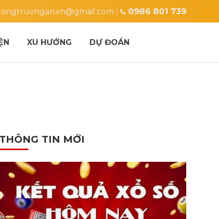
0986 801 739
ongtruongan.vn@gmail.com
|
ỆN
XU HƯỚNG
DỰ ĐOÁN
THÔNG TIN MỚI