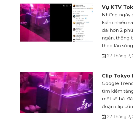
Vụ KTV Toky
Những ngày g
kiếm nhiều sa
dài hơn 2 phú
ngắn, thông t
theo làn sóng
27 Tháng 7,
Clip Tokyo 
Google Trend
tìm kiếm tăng
một số bài đă
đoạn clip cũ
27 Tháng 7,