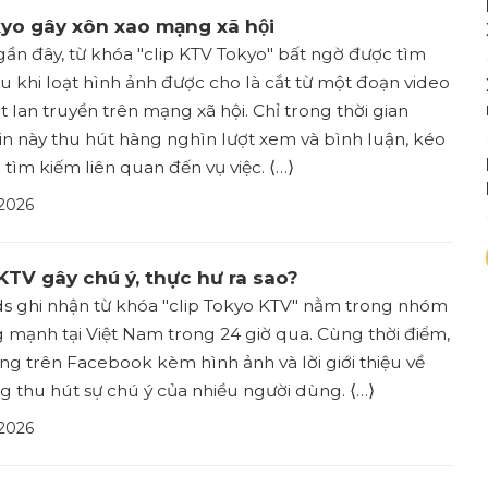
o gây xôn xao mạng xã hội
ần đây, từ khóa "clip KTV Tokyo" bất ngờ được tìm
u khi loạt hình ảnh được cho là cắt từ một đoạn video
t lan truyền trên mạng xã hội. Chỉ trong thời gian
in này thu hút hàng nghìn lượt xem và bình luận, kéo
 tìm kiếm liên quan đến vụ việc. ⟨…⟩
 2026
KTV gây chú ý, thực hư ra sao?
s ghi nhận từ khóa "clip Tokyo KTV" nằm trong nhóm
 mạnh tại Việt Nam trong 24 giờ qua. Cùng thời điểm,
ng trên Facebook kèm hình ảnh và lời giới thiệu về
ng thu hút sự chú ý của nhiều người dùng. ⟨…⟩
 2026