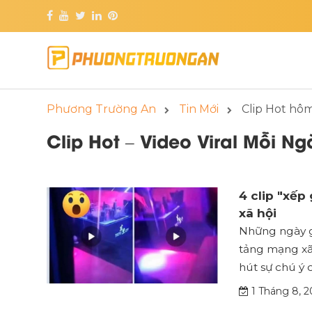
Phương Trường An
Tin Mới
Clip Hot hô
Clip Hot – Video Viral Mỗi Ng
4 clip "xế
xã hội
Những ngày gầ
tảng mạng xã
hút sự chú ý
1 Tháng 8, 2