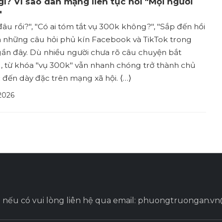
gì? Vì sao dân mạng liên tục hỏi "Mọi người
"
đâu rồi?", "Có ai tóm tắt vụ 300k không?", "Sắp đến hồi
 là những câu hỏi phủ kín Facebook và TikTok trong
ần đây. Dù nhiều người chưa rõ câu chuyện bắt
, từ khóa "vụ 300k" vẫn nhanh chóng trở thành chủ
đến dày đặc trên mạng xã hội. ⟨…⟩
2026
 nếu có vui lòng liên hệ qua email:
phuongtruongan.vn