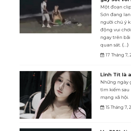
Một đoạn clip
Sơn đang lan 
người chú ý 
động vui chơi
ngay trên bãi
quan sát. ⟨…⟩
17 Tháng 7, 
Linh Tít là
Những ngày g
tìm kiếm sau 
mạng xã hội. 
15 Tháng 7, 