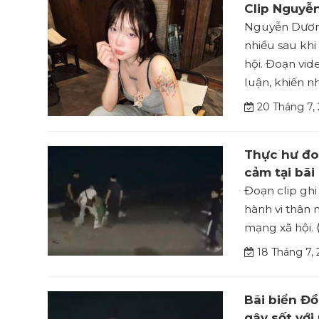
Clip Nguyễ
Nguyễn Dương
nhiều sau khi
hội. Đoạn vi
luận, khiến nh
20 Tháng 7,
Thực hư đoa
cảm tại bãi
Đoạn clip ghi
hành vi thân 
mạng xã hội. 
18 Tháng 7, 
Bãi biển Đồ
gây sốt với