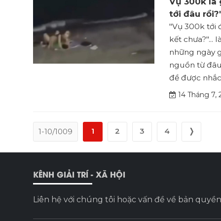
Vụ 300k là 
tới đâu rồi?
"Vụ 300k tới 
kết chưa?"...
những ngày g
nguồn từ đâu
đề được nhắc 
14 Tháng 7, 
1
2
3
4
❭
1-10/1009
KÊNH GIẢI TRÍ - XÃ HỘI
Liên hệ với chúng tôi hoặc vấn đề về bản quyền