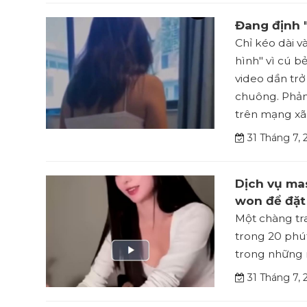
Đang định "
Chỉ kéo dài v
hình" vì cú b
video dần trở
chuông. Phản 
trên mạng xã 
31 Tháng 7, 
Dịch vụ ma
won để đặt 
Một chàng tra
trong 20 phút
trong những n
31 Tháng 7, 