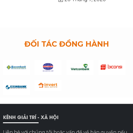
ĐỐI TÁC ĐỒNG HÀNH
KÊNH GIẢI TRÍ - XÃ HỘI
Liên hệ với chúng tôi hoặc vấn đề về bản quyền nếu