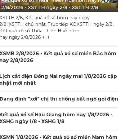
Kết quả xổ số Thừa Thiên Huế hôm nay ngày
2/8/2026 - XSTTH ngày 2/8 - XSTTH 2/8
XSTTH 2/8, Kết quả xổ số hôm nay ngày
2/8, XSTTH chủ nhật, Trực tiếp KQXSTTH ngày 2/8,
Kết quả xổ số Thừa Thiên Huế hôm
nay ngày 2/8/2026. ⟨…⟩
XSMB 2/8/2026 - Kết quả xổ số miền Bắc hôm
nay 2/8/2026
Lịch cắt điện Đồng Nai ngày mai 1/8/2026 cập
nhật mới nhất
Đang định "xơi" chị thì chồng bất ngờ gọi điện
Kết quả xổ số Hậu Giang hôm nay 1/8/2026 -
XSHG ngày 1/8 - XSHG 1/8
XSMN 1/8/2026 - Kết quả xổ số miền Nam hôm