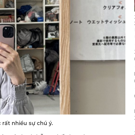
rất nhiều sự chú ý.