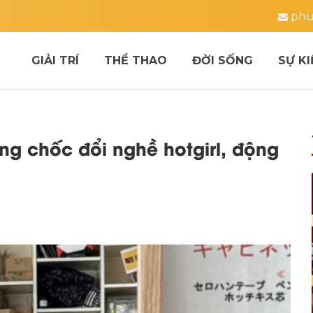
phu
GIẢI TRÍ
THỂ THAO
ĐỜI SỐNG
SỰ KI
ng chốc đổi nghề hotgirl, động