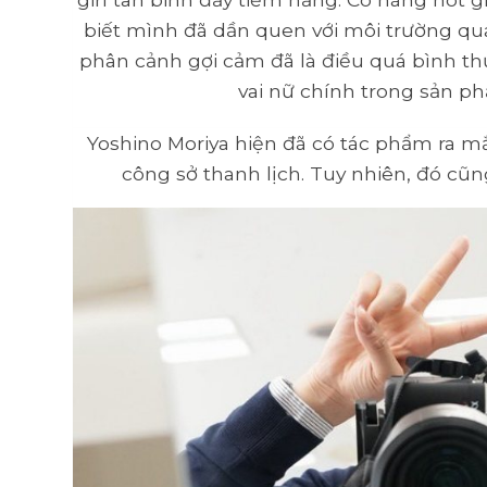
biết mình đã dần quen với môi trường qua
phân cảnh gợi cảm đã là điều quá bình t
vai nữ chính trong sản phẩ
Yoshino Moriya hiện đã có tác phẩm ra mắt
công sở thanh lịch. Tuy nhiên, đó cũng