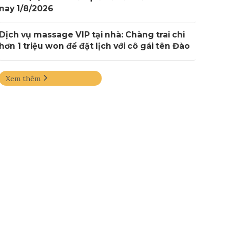
nay 1/8/2026
Dịch vụ massage VIP tại nhà: Chàng trai chi
hơn 1 triệu won để đặt lịch với cô gái tên Đào
Xem thêm