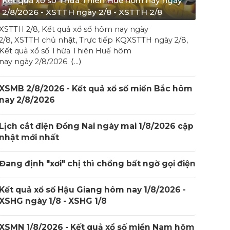
Kết quả xổ số Thừa Thiên Huế hôm nay ngày
2/8/2026 - XSTTH ngày 2/8 - XSTTH 2/8
XSTTH 2/8, Kết quả xổ số hôm nay ngày
2/8, XSTTH chủ nhật, Trực tiếp KQXSTTH ngày 2/8,
Kết quả xổ số Thừa Thiên Huế hôm
nay ngày 2/8/2026. ⟨…⟩
XSMB 2/8/2026 - Kết quả xổ số miền Bắc hôm
nay 2/8/2026
Lịch cắt điện Đồng Nai ngày mai 1/8/2026 cập
nhật mới nhất
Đang định "xơi" chị thì chồng bất ngờ gọi điện
Kết quả xổ số Hậu Giang hôm nay 1/8/2026 -
XSHG ngày 1/8 - XSHG 1/8
XSMN 1/8/2026 - Kết quả xổ số miền Nam hôm