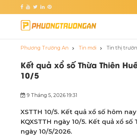
Phương Trường An
Tin mới
Tin thị trườ
Kết quả xổ số Thừa Thiên Hu
10/5
9 Tháng 5, 2026 19:31
XSTTH 10/5. Kết quả xổ số hôm nay 
KQXSTTH ngày 10/5. Kết quả xổ số 
ngày 10/5/2026.