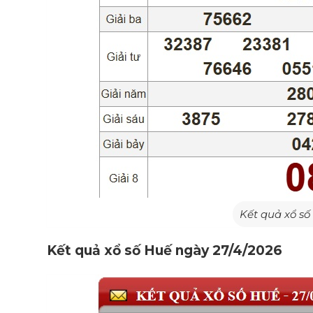
Kết quả xổ số
Kết quả xổ số Huế ngày 27/4/2026