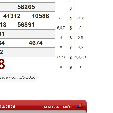
 Huế ngày 3/5/2026