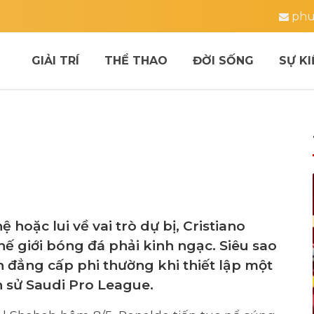
phu
GIẢI TRÍ
THỂ THAO
ĐỜI SỐNG
SỰ KI
 hoặc lui về vai trò dự bị, Cristiano
ế giới bóng đá phải kinh ngạc. Siêu sao
 đẳng cấp phi thường khi thiết lập một
h sử Saudi Pro League.