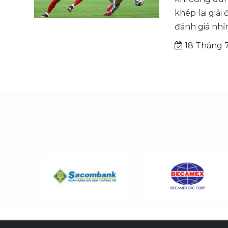
khép lại giải
đánh giá nhỉ
18 Tháng 7