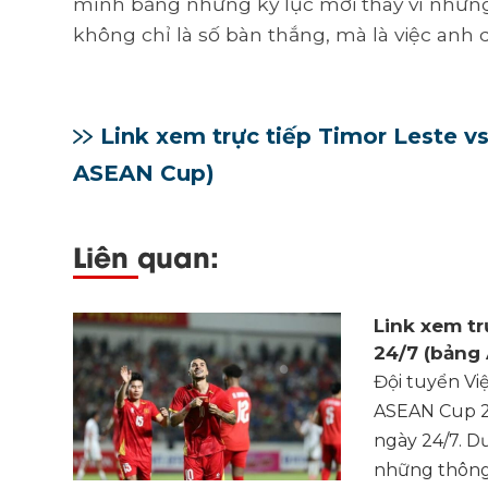
mình bằng những kỷ lục mới thay vì những 
không chỉ là số bàn thắng, mà là việc an
Link xem trực tiếp Timor Leste v
ASEAN Cup)
Liên quan:
Link xem tr
24/7 (bảng
Đội tuyển Vi
ASEAN Cup 20
ngày 24/7. Dư
những thông tin