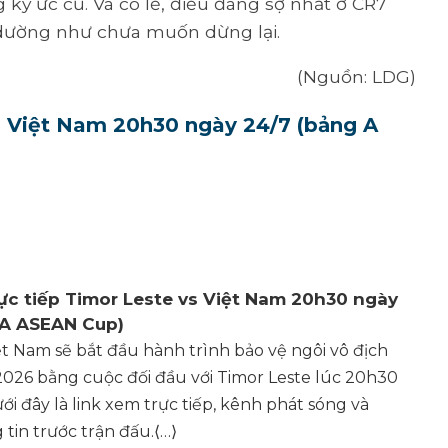
ký ức cũ. Và có lẽ, điều đáng sợ nhất ở CR7
h dường như chưa muốn dừng lại.
(Nguồn: LDG)
s Việt Nam 20h30 ngày 24/7 (bảng A
ực tiếp Timor Leste vs Việt Nam 20h30 ngày
 A ASEAN Cup)
ệt Nam sẽ bắt đầu hành trình bảo vệ ngôi vô địch
26 bằng cuộc đối đầu với Timor Leste lúc 20h30
ới đây là link xem trực tiếp, kênh phát sóng và
 trước trận đấu.​​​​​​​ ⟨…⟩