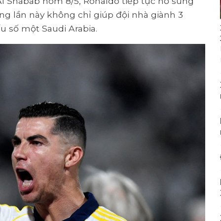
Al Shabab hôm 8/5, Ronaldo tiếp tục nổ súng
g lần này không chỉ giúp đội nhà giành 3
ấu số một Saudi Arabia.