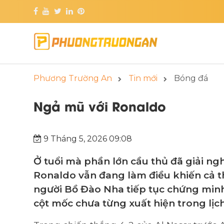
Phương Trường An
Tin mới
Bóng đá
Ngả mũ với Ronaldo
9 Tháng 5, 2026 09:08
Ở tuổi mà phần lớn cầu thủ đã giải nghệ
Ronaldo vẫn đang làm điều khiến cả th
người Bồ Đào Nha tiếp tục chứng minh
cột mốc chưa từng xuất hiện trong lịc