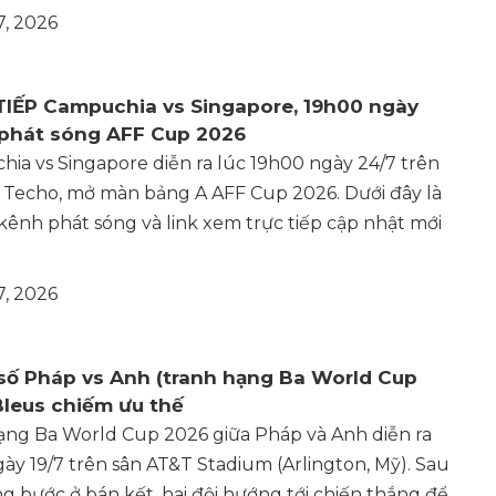
, 2026
TIẾP Campuchia vs Singapore, 19h00 ngày
 phát sóng AFF Cup 2026
ia vs Singapore diễn ra lúc 19h00 ngày 24/7 trên
Techo, mở màn bảng A AFF Cup 2026. Dưới đây là
 kênh phát sóng và link xem trực tiếp cập nhật mới
, 2026
 số Pháp vs Anh (tranh hạng Ba World Cup
leus chiếm ưu thế
ạng Ba World Cup 2026 giữa Pháp và Anh diễn ra
ày 19/7 trên sân AT&T Stadium (Arlington, Mỹ). Sau
g bước ở bán kết, hai đội hướng tới chiến thắng để