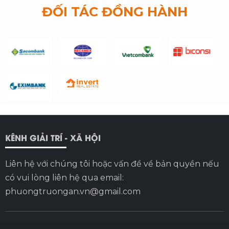
ĐỐI TÁC ĐỒNG HÀNH
KÊNH GIẢI TRÍ - XÃ HỘI
Liên hệ với chúng tôi hoặc vấn đề về bản quyền nếu
có vui lòng liên hệ qua email:
phuongtruongan.vn@gmail.com