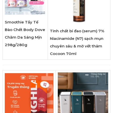
Smoothie Tẩy Tế
Bào Chết Body Dove
Tinh chất bí đao (serum) 7%
Chăm Da Sáng Mịn
Niacinamide (N7) sạch mụn
298g/280g
chuyên sâu & mờ vết thâm
Cocoon 70ml