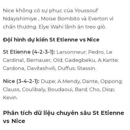
Nice không có sự phục của Youssouf
Ndayishimiye , Moïse Bombito và Everton vì
chấn thương. Elye Wahi lãnh án treo giò.
Đội hình dự kiến St Etienne vs Nice
St Etienne (4-2-3-1):
Larsonneur; Pedro, Le
Cardinal, Bernauer, Old; Gadegbeku, A.Kante;
Cardona, Davitashvili, Duffus; Stassin.
Nice (3-4-2-1):
Dupe; A.Mendy, Dante, Oppong;
Clauss, Coulibaly, Boudaoui, Bard; Cho, Diop;
Kevin.
Phân tích dữ liệu chuyên sâu St Etienne
vs Nice