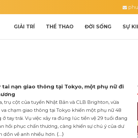
phu
GIẢI TRÍ
THỂ THAO
ĐỜI SỐNG
SỰ KI
tai nạn giao thông tại Tokyo, một phụ nữ đi
thương
 trụ cột của tuyển Nhật Bản và CLB Brighton, vừa
 va chạm giao thông tại Tokyo khiến một phụ nữ 48
 ở tay trái. Vụ việc xảy ra đúng lúc tiền vệ 29 tuổi đang
ạn hồi phục chấn thương, càng khiến sự chú ý của dư
 dồn về anh nhiều hơn. ⟨…⟩