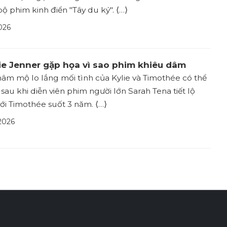
ộ phim kinh điển "Tây du ký". ⟨…⟩
026
lie Jenner gặp họa vì sao phim khiêu dâm
âm mộ lo lắng mối tình của Kylie và Timothée có thể
sau khi diễn viên phim người lớn Sarah Tena tiết lộ
với Timothée suốt 3 năm. ⟨…⟩
2026