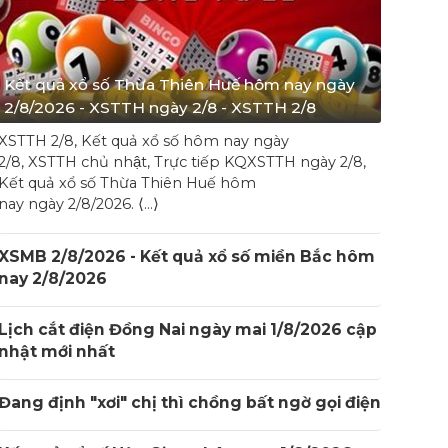
Kết quả xổ số Thừa Thiên Huế hôm nay ngày
2/8/2026 - XSTTH ngày 2/8 - XSTTH 2/8
XSTTH 2/8, Kết quả xổ số hôm nay ngày
2/8, XSTTH chủ nhật, Trực tiếp KQXSTTH ngày 2/8,
Kết quả xổ số Thừa Thiên Huế hôm
nay ngày 2/8/2026. ⟨…⟩
XSMB 2/8/2026 - Kết quả xổ số miền Bắc hôm
nay 2/8/2026
Lịch cắt điện Đồng Nai ngày mai 1/8/2026 cập
nhật mới nhất
Đang định "xơi" chị thì chồng bất ngờ gọi điện