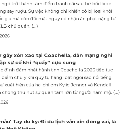
t ngờ trở thành tâm điểm tranh cãi sau bê bối lái xe
ng say rượu. Sự việc không chỉ khiến cô bị loại khỏi
ốc gia mà còn đối mặt nguy cơ nhận án phạt nặng từ
CLB chủ quản. ⟨…⟩
 2026
r gây xôn xao tại Coachella, dân mạng nghi
ặp sự cố khi “quẩy” cực sung
c đình đám nhất hành tinh Coachella 2026 tiếp tục
 điểm chú ý khi quy tụ hàng loạt ngôi sao nổi tiếng.
sự xuất hiện của hai chị em Kylie Jenner và Kendall
 chóng thu hút sự quan tâm lớn từ người hâm mộ. ⟨…⟩
2026
mẫu' Tây du ký: Đi du lịch vẫn xin đóng vai, là
ôn Ngộ Không