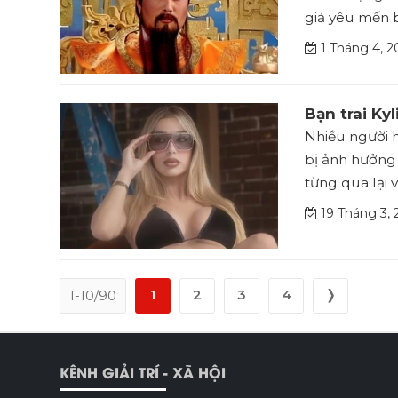
giả yêu mến b
1 Tháng 4, 2
Bạn trai Ky
Nhiều người h
bị ảnh hưởng 
từng qua lại 
19 Tháng 3, 
1
2
3
4
❭
1-10/90
KÊNH GIẢI TRÍ - XÃ HỘI