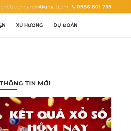
0986 801 739
ongtruongan.vn@gmail.com
|
ỆN
XU HƯỚNG
DỰ ĐOÁN
THÔNG TIN MỚI