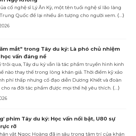
của cố nghệ sĩ Lý Ân Kỳ, một tên tuổi nghệ sĩ lão làng
Trung Quốc để lại nhiều ấn tượng cho người xem. ⟨…⟩
 2026
răm mắt" trong Tây du ký: Là phó chủ nhiệm
 học vấn đáng nể
 trôi qua, Tây du ký vẫn là tác phẩm truyền hình kinh
ể nào thay thế trong lòng khán giả. Thời điểm kỹ xảo
inh phí thấp nhưng cố đạo diễn Dương Khiết và đoàn
cho ra đời tác phẩm được mọi thế hệ yêu thích. ⟨…⟩
026
' phim Tây du ký: Học vấn nổi bật, U80 sự
rực rỡ
hân vật Ngọc Hoàng đã in sâu trong tâm trí của khán