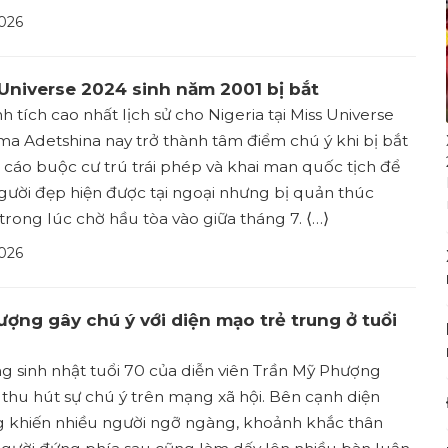
026
Universe 2024 sinh năm 2001 bị bắt
h tích cao nhất lịch sử cho Nigeria tại Miss Universe
a Adetshina nay trở thành tâm điểm chú ý khi bị bắt
ì cáo buộc cư trú trái phép và khai man quốc tịch để
gười đẹp hiện được tại ngoại nhưng bị quản thúc
rong lúc chờ hầu tòa vào giữa tháng 7. ⟨…⟩
026
ợng gây chú ý với diện mạo trẻ trung ở tuổi
 sinh nhật tuổi 70 của diễn viên Trần Mỹ Phượng
hu hút sự chú ý trên mạng xã hội. Bên cạnh diện
g khiến nhiều người ngỡ ngàng, khoảnh khắc thân