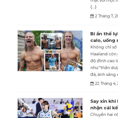
mật với một n
⟨…⟩
2 Tháng 7, 2
Bí ẩn thể l
calo, uống s
Không chỉ sở 
Haaland còn g
độ đỉnh cao l
như “thần dư
đá, ánh sáng 
22 Tháng 4,
Say xỉn khi
nhận cái k
Chuyền hai n