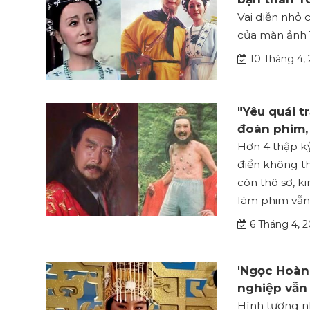
Vai diễn nhỏ 
của màn ảnh 
10 Tháng 4,
"Yêu quái t
đoàn phim,
Hơn 4 thập kỷ
điển không th
còn thô sơ, k
làm phim vẫn 
6 Tháng 4, 2
'Ngọc Hoàng
nghiệp vẫn 
Hình tượng n