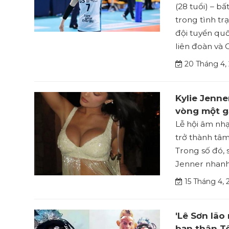
(28 tuổi) – bấ
trong tình trạ
đội tuyển qu
liên đoàn và 
20 Tháng 4,
Kylie Jenne
vòng một g
Lễ hội âm nhạ
trở thành tâm
Trong số đó, 
Jenner nhanh
15 Tháng 4, 
'Lê Sơn lão 
bạn thân T