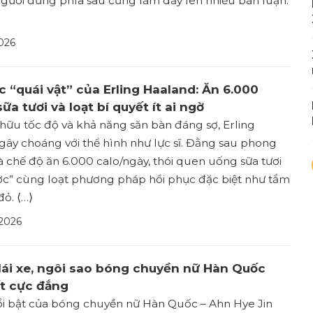
gười đứng phía sau cũng làm dấy lên nhiều bàn luận.
026
ực “quái vật” của Erling Haaland: Ăn 6.000
ữa tươi và loạt bí quyết ít ai ngờ
hữu tốc độ và khả năng săn bàn đáng sợ, Erling
ây choáng với thể hình như lực sĩ. Đằng sau phong
à chế độ ăn 6.000 calo/ngày, thói quen uống sữa tươi
ợc” cùng loạt phương pháp hồi phục đặc biệt như tắm
đỏ. ⟨…⟩
 2026
 lái xe, ngôi sao bóng chuyền nữ Hàn Quốc
ết cực đắng
ổi bật của bóng chuyền nữ Hàn Quốc – Ahn Hye Jin