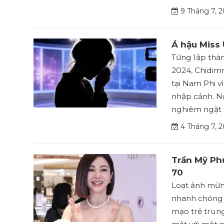
9 Tháng 7, 2
Á hậu Miss 
Từng lập thàn
2024, Chidimm
tại Nam Phi v
nhập cảnh. N
nghiêm ngặt t
4 Tháng 7, 2
Trần Mỹ Phư
70
Loạt ảnh mừng
nhanh chóng t
mạo trẻ trun