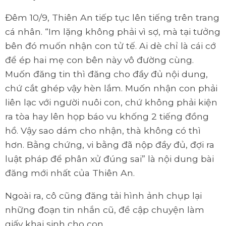
Đêm 10/9, Thiên An tiếp tục lên tiếng trên trang
cá nhân. “Im lặng không phải vì sợ, mà tại tưởng
bên đó muốn nhận con tử tế. Ai dè chỉ là cái cớ
để ép hai mẹ con bên này vô đường cùng.
Muốn đăng tin thì đăng cho đầy đủ nội dung,
chứ cắt ghép vậy hèn lắm. Muốn nhận con phải
liên lạc với người nuôi con, chứ không phải kiện
ra tòa hay lên họp báo vu khống 2 tiếng đồng
hồ. Vậy sao dám cho nhận, thà không có thì
hơn. Bằng chứng, vi bằng đã nộp đầy đủ, đợi ra
luật pháp để phân xử đúng sai” là nội dung bài
đăng mới nhất của Thiên An.
Ngoài ra, cô cũng đăng tải hình ảnh chụp lại
những đoạn tin nhắn cũ, đề cập chuyện làm
giấy khai sinh cho con.